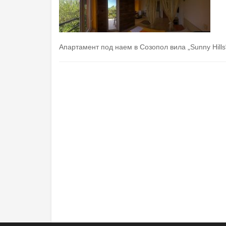
Апартамент под наем в Созопол вила „Sunny Hill