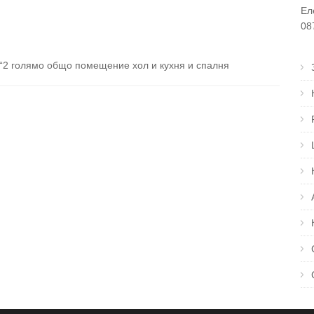
Ел
08
s“2 голямо общо помещение хол и кухня и спалня