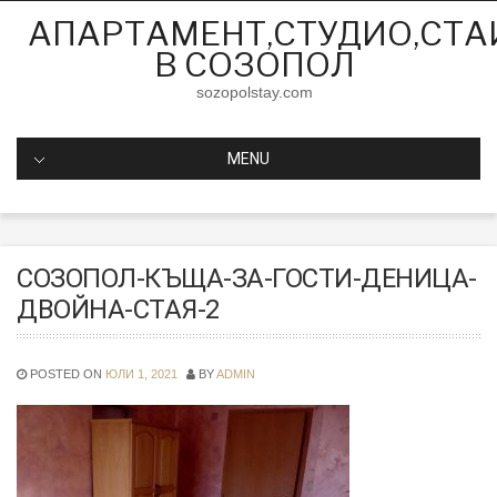
Skip
АПАРТАМЕНТ,СТУДИО,СТА
to
В СОЗОПОЛ
content
sozopolstay.com
MENU
СОЗОПОЛ-КЪЩА-ЗА-ГОСТИ-ДЕНИЦА-
ДВОЙНА-СТАЯ-2
POSTED ON
ЮЛИ 1, 2021
BY
ADMIN