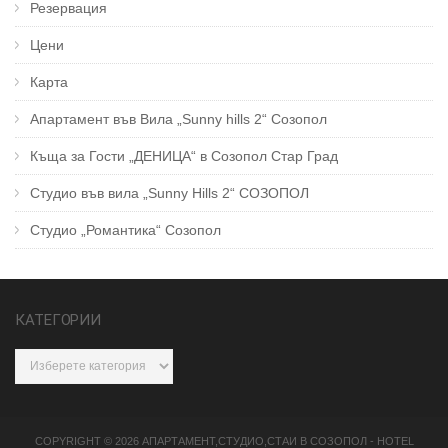
Резервация
Цени
Карта
Апартамент във Вила „Sunny hills 2“ Созопол
Къща за Гости „ДЕНИЦА“ в Созопол Стар Град
Студио във вила „Sunny Hills 2“ СОЗОПОЛ
Студио „Романтика“ Созопол
КАТЕГОРИИ
Категории
COPYRIGHT © 2026
АПАРТАМЕНТ,СТУДИО,СТАИ В СОЗОПОЛ
-
HOTEL