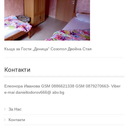
Къща за Гости „Деница“ Созопол Двойна Стая
Контакти
Елеонора Иванова GSM 0886621338 GSM 0879270663- Viber
e-mai danieltodorov666@ abv.bg
За Нас
Контакти