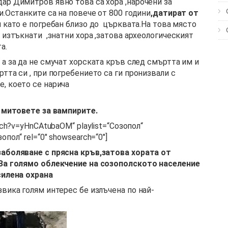
ар Димитров явно това са хора ,нарочени за
и.Останките са на повече от 800 години
,датират от
й като е погребан близо до църквата.На това място
 изтъкнати ,знатни хора ,затова археологическият
а.
а за да не смучат хорската кръв след смъртта им и
та си , при погребението са ги пронизвали с
, което се нарича
а митовете за вампирите.
tch?v=yHnCAtubaOM“ playlist=“Созопол“
пол“ rel=“0″ showsearch=“0″]
заболяване с прясна кръв,затова хората от
.За голямо облекчение на созополското население
асилена охрана
вика голям интерес бе излъчена по най-