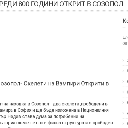
РЕДИ 800 ГОДИНИ ОТКРИТ В СОЗОПОЛ
К
Ел
08
озопол- Скелети на Вампири Открити в
на находка в Созопол- два скелета ,прободени в
намира в София и ще бъде изложена в Националния
ър Недев става дума за погребение на
втория скелет е с по- финна структура и е прободен