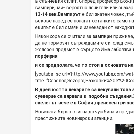
в слънчевия сплит. Според професор Божид
вампири,най- вероятно лечители или знахар
13-14 век.Вампирът
е бил знатен човек ,тъ
векове наред се полагат останките само на
екипът е бил смаян и изненадан от находкат
Някои хора се считали за
вампири
приживе, 
да не тормозят съграждамите си след смърт
железен предмет в сърцето.Има заболяване
порфирия
и се предполага, че то стои в основата н
[youtube_sc url=“http://www.youtube.com/wa
title=“Созопол,Sozopol,Разкопки%20в%20Созо
В древността лекарите са лекували това 
суеверие са вярвали в подобни създания
скелетът вече е в София ,пренесен при з
Новината бързо стигна до чужбина и предиз
престижните новинарски агенции.