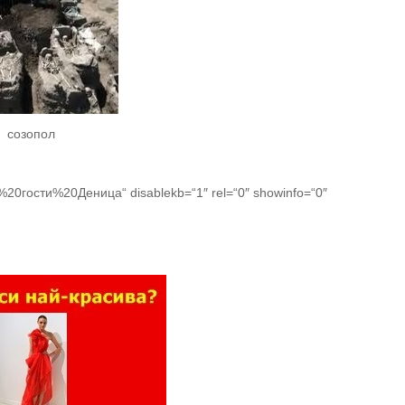
созопол
0гости%20Деница“ disablekb=“1″ rel=“0″ showinfo=“0″