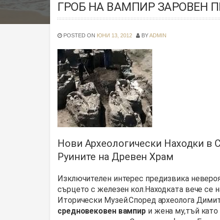
ГРОБ НА ВАМПИР ЗАРОВЕН П
POSTED ON
ЮНИ 13, 2012
BY
ADMIN
Нови Археологически Находки в С
Руините на Древен Храм
Изключителен интерес предизвика невероят
сърцето с железен кол.Находката вече се 
Иторически Музей.Според археолога Димит
средновековен вампир
и жена му,тъй като 