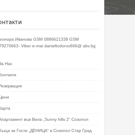
онтакти
еонора Иванова GSM 0886621338 GSM
79270663- Viber e-mai danieltodorov666@ abv.bg
За Нас
Контакти
Резервация
Цени
Карта
Апартамент във Вила „Sunny hills 2“ Созопол
Къща за Гости „ДЕНИЦА“ в Созопол Стар Град