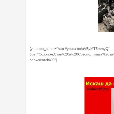
[youtube_sc url=“http://youtu.be/uVByMT5mmyQ“
title=“Созопол,Стаи%20в%20Созопол,къща%20за%2
showsearch=“0″]